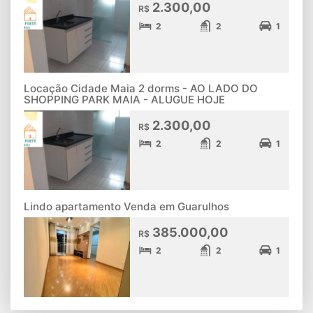
2.300,00
R$
2
2
1
Locação Cidade Maia 2 dorms - AO LADO DO
SHOPPING PARK MAIA - ALUGUE HOJE
2.300,00
R$
2
2
1
Lindo apartamento Venda em Guarulhos
385.000,00
R$
2
2
1