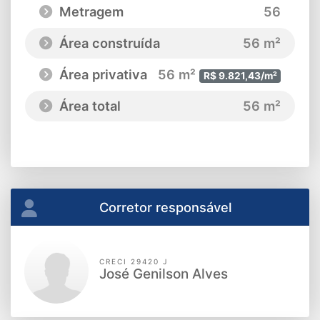
Metragem
56
Área construída
56 m²
Área privativa
56 m²
R$ 9.821,43/m²
Área total
56 m²
Corretor responsável
CRECI 29420 J
José Genilson Alves