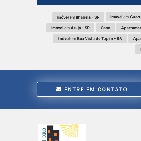
Imóvel
em
Guaru
Imóvel
em
Ilhabela - SP
Imóvel
em
Arujá - SP
Casa
Apartame
Imóvel
em
Boa Vista do Tupim - BA
Apa
ENTRE EM CONTATO