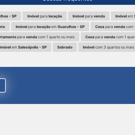
lhos - SP
Imóvel
para
locação
Imóvel
para
venda
Imóvel
em
nto
Imóvel
para
locação
em
Guarulhos - SP
Casa
para
venda
com 3
rtamento
para
venda
com 1 quarto ou mais
Casa
para
venda
com 1 quar
Imóvel
em
Salesópolis - SP
Sobrado
Imóvel
com 3 quartos ou mais