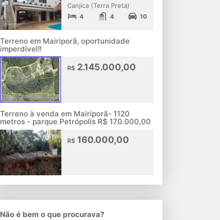
Canjica (Terra Preta)
4
4
10
Terreno em Mairiporã, oportunidade
imperdível!!
2.145.000,00
R$
Terreno à venda em Mairiporã- 1120
metros - parque Petrópolis R$ 170.000,00
160.000,00
R$
Não é bem o que procurava?