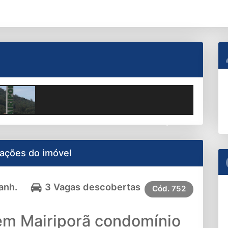
Next
ações do imóvel
anh.
3 Vagas descobertas
Cód.
752
em Mairiporã condomínio