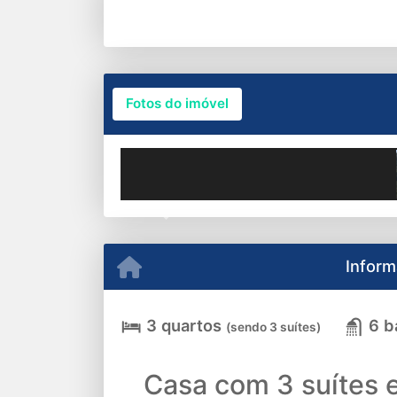
Fotos do imóvel
Previous
Inform
3 quartos
6 b
(sendo 3 suítes)
Casa com 3 suítes 