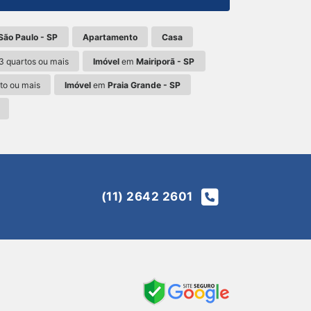
São Paulo - SP
Apartamento
Casa
 quartos ou mais
Imóvel
em
Mairiporã - SP
to ou mais
Imóvel
em
Praia Grande - SP
(11) 2642 2601