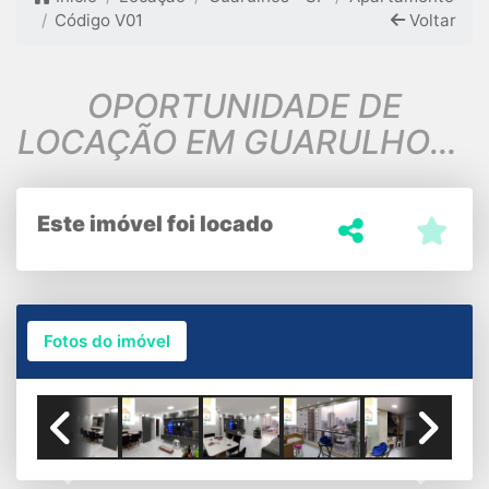
Código V01
Voltar
OPORTUNIDADE DE
LOCAÇÃO EM GUARULHOS |
APARTAMENTO COM 2
DORMS. E 2 VAGAS
Este imóvel foi locado
Fotos do imóvel
Previous
Next