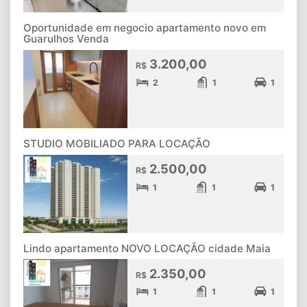
Oportunidade em negocio apartamento novo em
Guarulhos Venda
3.200,00
R$
2
1
1
STUDIO MOBILIADO PARA LOCAÇÃO
2.500,00
R$
1
1
1
Lindo apartamento NOVO LOCAÇÃO cidade Maia
2.350,00
R$
1
1
1