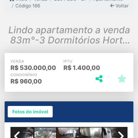
Código 166
Voltar
Lindo apartamento a venda
83m°-3 Dormitórios Horto
Florestal/SP 530.000 mil
VENDA
IPTU
R$
530.000,00
R$
1.400,00
CONDOMÍNIO
R$
960,00
Fotos do imóvel