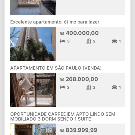
Excelente apartamento, ótimo para lazer
400.000,00
R$
3
2
1
APARTAMENTO EM SÃO PAULO (VENDA)
268.000,00
R$
2
2
1
OPORTUNIDADE CARPEDIEM APTO LINDO SEMI
MOBILIADO 3 DORM SENDO 1 SUITE
839.999,99
R$